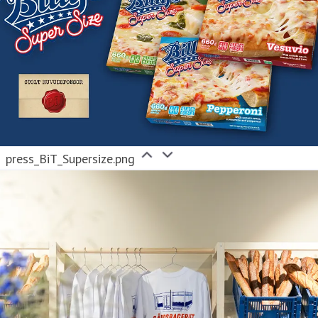
press_BiT_Supersize.png