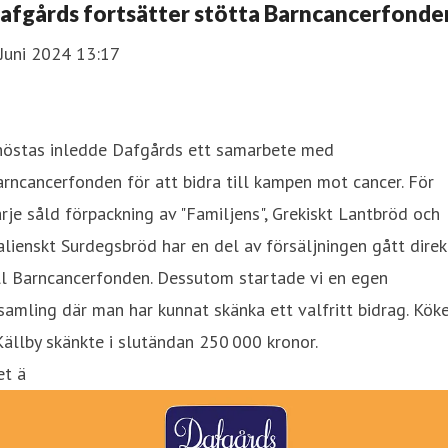
afgårds fortsätter stötta Barncancerfonde
Juni 2024 13:17
 höstas inledde Dafgårds ett samarbete med
rncancerfonden för att bidra till kampen mot cancer. För
rje såld förpackning av "Familjens", Grekiskt Lantbröd och
alienskt Surdegsbröd har en del av försäljningen gått direk
ll Barncancerfonden. Dessutom startade vi en egen
samling där man har kunnat skänka ett valfritt bidrag. Kök
Källby skänkte i slutändan 250 000 kronor.
et ä