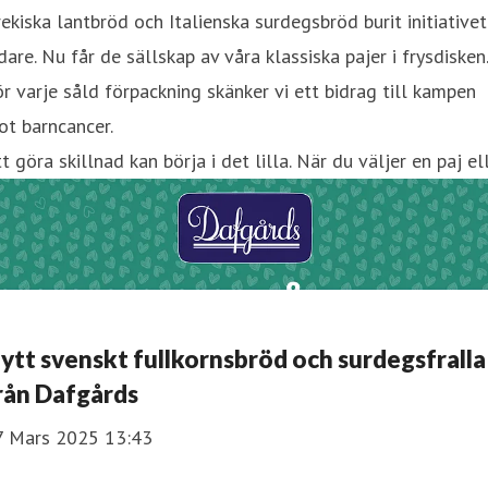
ekiska lantbröd och Italienska surdegsbröd burit initiativet
dare. Nu får de sällskap av våra klassiska pajer i frysdisken.
r varje såld förpackning skänker vi ett bidrag till kampen
t barncancer.
t göra skillnad kan börja i det lilla. När du väljer en paj el
ytt svenskt fullkornsbröd och surdegsfralla
rån Dafgårds
7 Mars 2025 13:43