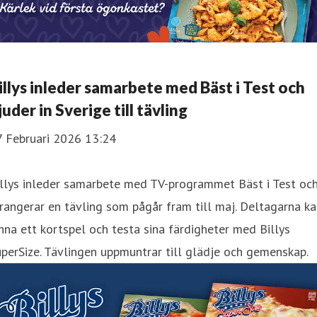
illys inleder samarbete med Bäst i Test och
juder in Sverige till tävling
7 Februari 2026 13:24
illys inleder samarbete med TV-programmet Bäst i Test oc
rangerar en tävling som pågår fram till maj. Deltagarna k
nna ett kortspel och testa sina färdigheter med Billys
perSize. Tävlingen uppmuntrar till glädje och gemenskap.