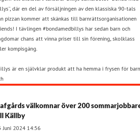
llys”, där en del av försäljningen av den klassiska 90-tals
n pizzan kommer att skänkas till barnrättsorganisationen
iends! I tävlingen #bondamedbillys har sedan barn och
gdomar chans att vinna priser till sin förening, skolklass
ler kompisgäng.
illys är en självklar produkt att ha hemma i frysen för barn
ch
afgårds välkomnar över 200 sommarjobbar
ill Källby
5 Juni 2024 14:56