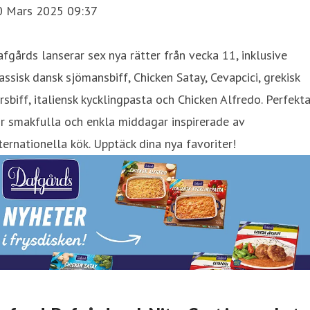
0 Mars 2025 09:37
fgårds lanserar sex nya rätter från vecka 11, inklusive
assisk dansk sjömansbiff, Chicken Satay, Cevapcici, grekisk
rsbiff, italiensk kycklingpasta och Chicken Alfredo. Perfekt
r smakfulla och enkla middagar inspirerade av
ternationella kök. Upptäck dina nya favoriter!