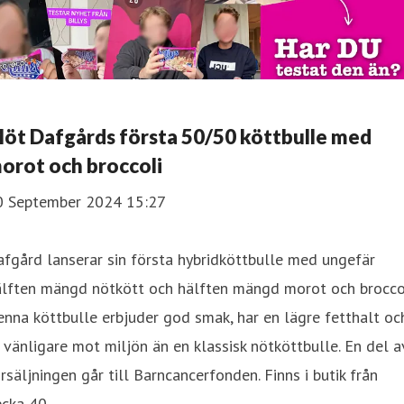
öt Dafgårds första 50/50 köttbulle med
orot och broccoli
0 September 2024 15:27
fgård lanserar sin första hybridköttbulle med ungefär
älften mängd nötkött och hälften mängd morot och broccol
nna köttbulle erbjuder god smak, har en lägre fetthalt oc
 vänligare mot miljön än en klassisk nötköttbulle. En del a
rsäljningen går till Barncancerfonden. Finns i butik från
cka 40.