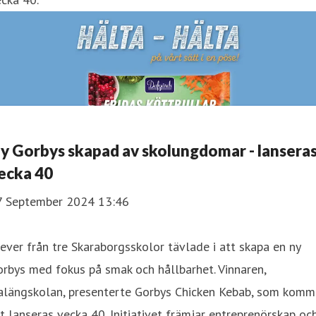
y Gorbys skapad av skolungdomar - lansera
ecka 40
7 September 2024 13:46
ever från tre Skaraborgsskolor tävlade i att skapa en ny
rbys med fokus på smak och hållbarhet. Vinnaren,
alängskolan, presenterte Gorbys Chicken Kebab, som komm
t lanseras vecka 40. Initiativet främjar entreprenörskap oc