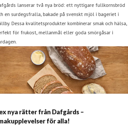
fgårds lanserar två nya bröd: ett nyttigare fullkornsbröd
h en surdegsfralla, bakade på svenskt mjöl i bageriet i
llby. Dessa kvalitetsprodukter kombinerar smak och hälsa,
rfekt för frukost, mellanmål eller goda smörgåsar i
ardagen.
ex nya rätter från Dafgårds –
makupplevelser för alla!