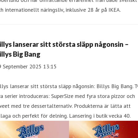
h internationellt näringsliv, inklusive 28 år på IKEA.
illys lanserar sitt största släpp någonsin –
illys Big Bang
9 September 2025 13:15
llys lanserar sitt största släpp någonsin: Billys Big Bang. 
a serier introduceras: SuperSize med fyra stora pizzor och
eet med tre dessertalternativ. Produkterna är lätta att
llaga och perfekt för delning. Lansering i butik vecka 40.