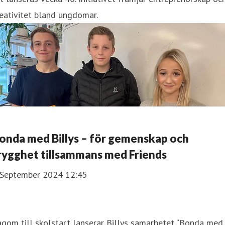
eativitet bland ungdomar.
onda med Billys – för gemenskap och
rygghet tillsammans med Friends
 September 2024 12:45
gom till skolstart lanserar Billys samarbetet “Bonda med