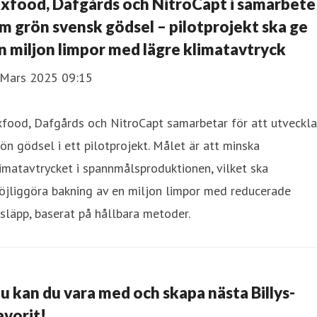
xfood, Dafgårds och NitroCapt i samarbete
m grön svensk gödsel – pilotprojekt ska ge
n miljon limpor med lägre klimatavtryck
 Mars 2025 09:15
food, Dafgårds och NitroCapt samarbetar för att utveckla
ön gödsel i ett pilotprojekt. Målet är att minska
imatavtrycket i spannmålsproduktionen, vilket ska
öjliggöra bakning av en miljon limpor med reducerade
släpp, baserat på hållbara metoder.
u kan du vara med och skapa nästa Billys-
avorit!