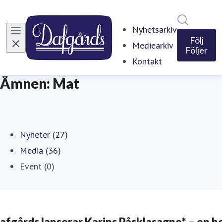
Sök i ny
Nyhetsarkiv
Följ
Mediearkiv
Följer
Kontakt
Ämnen: Mat
Nyheter (27)
Media (36)
Event (0)
afgårds lanserar Karins Påsklasagne* – en h