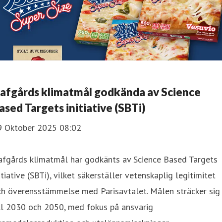
afgårds klimatmål godkända av Science
ased Targets initiative (SBTi)
9 Oktober 2025 08:02
afgårds klimatmål har godkänts av Science Based Targets
itiative (SBTi), vilket säkerställer vetenskaplig legitimitet
ch överensstämmelse med Parisavtalet. Målen sträcker sig
ll 2030 och 2050, med fokus på ansvarig