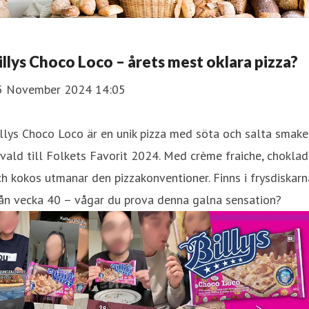
illys Choco Loco – årets mest oklara pizza?
5 November 2024 14:05
llys Choco Loco är en unik pizza med söta och salta smaker
vald till Folkets Favorit 2024. Med crème fraiche, choklad
h kokos utmanar den pizzakonventioner. Finns i frysdiskarn
ån vecka 40 – vågar du prova denna galna sensation?