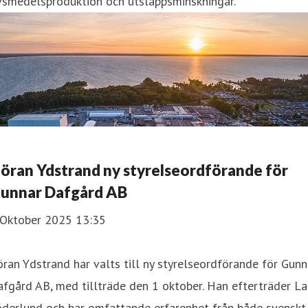
vsmedelsproduktion och utsläppsminskningar.
öran Ydstrand ny styrelseordförande för
unnar Dafgård AB
 Oktober 2025 13:35
ran Ydstrand har valts till ny styrelseordförande för Gunn
fgård AB, med tillträde den 1 oktober. Han efterträder La
öderlund och har omfattande erfarenhet från både svenskt